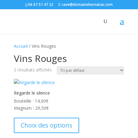
06 67 51 47 22
cave@domainebernatas.com
Accueil
/ Vins Rouges
Vins Rouges
2 résultats affichés
Regarde le silence
Bouteille :
14,00
€
Magnum :
29,50
€
Ce
produit
Choix des options
a
plusieurs