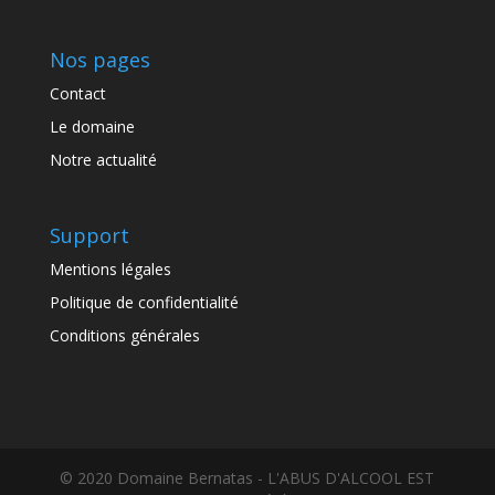
produit
Nos pages
Contact
Le domaine
Notre actualité
Support
Mentions légales
Politique de confidentialité
Conditions générales
© 2020 Domaine Bernatas - L'ABUS D'ALCOOL EST