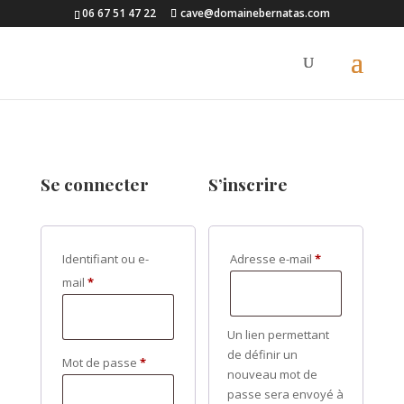
06 67 51 47 22
cave@domainebernatas.com
Se connecter
S’inscrire
Obligatoire
Identifiant ou e-
Adresse e-mail
*
Obligatoire
mail
*
Un lien permettant
de définir un
Obligatoire
Mot de passe
*
nouveau mot de
passe sera envoyé à