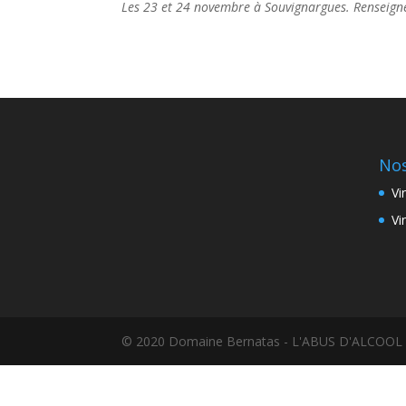
Les 23 et 24 novembre à Souvignargues. Renseig
Nos
Vi
Vi
© 2020 Domaine Bernatas - L'ABUS D'ALC