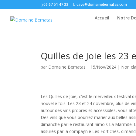
06 67 51 47 22
cave@domainebernatas.com
Accueil
Notre D
Quilles de Joie les 23
par
Domaine Bernatas
|
15/Nov/2024
|
Non cl
Les Quilles de Joie, c’est le merveilleux festiva
nouvelle fois. Les 23 et 24 novembre, plus de vin
autour des vins propres et accessibles, vous atte
Des vins que vous pourrez marier aux belles assi
dimanche par le restaurant nîmois La Marmite. Le
assurés par la compagnie Les Fortiches, dimanc