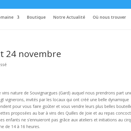
omaine
Boutique
Notre Actualité
Où nous trouver
 et 24 novembre
assé
l de vins nature de Souvignargues (Gard) auquel nous prendrons part un
gt vignerons, invités par les locaux qui ont créé une belle dynamique
ndent pour vous faire goûter et vous vendre leurs plus belles bouteill
ettes proposées au bar à vins des Quilles de Joie et au repas concoct
s enfants ne s’ennuieront pas grâce aux ateliers et initiations au cir
he de 14 à 16 heures.