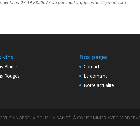
nements au 07.49.28.38.77 ou par mail à qdj.contact@gmail.com
 vins
Nos pages
ns Blancs
Contact
ns Rouges
Le domaine
Notre actualité
OOL EST DANGEREUX POUR LA SANTÉ, À CONSOMMER AVEC MODÉRA