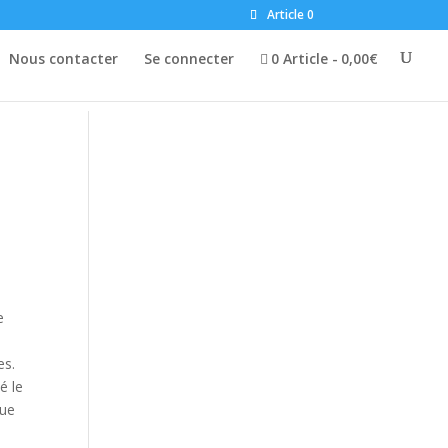
Article 0
Nous contacter
Se connecter
0 Article
0,00€
e
es.
é le
que